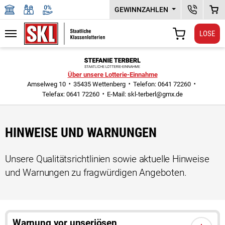
GEWINNZAHLEN
KUNDENSER
WAR
LOSE
Navigation
WARENKORB
Zu den Hauptinhalten springen
Über unsere Lotterie-Einnahme
Amselweg 10
35435 Wettenberg
Telefon: 0641 72260
Telefax: 0641 72260
E-Mail:
skl-terberl@gmx.de
HINWEISE UND WARNUNGEN
Unsere Qualitätsrichtlinien sowie aktuelle Hinweise
und Warnungen zu fragwürdigen Angeboten.
Warnung vor unseriösen