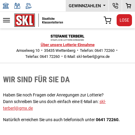
GEWINNZAHLEN
KUNDENSER
WAR
LOSE
Navigation
WARENKORB
Zu den Hauptinhalten springen
Über unsere Lotterie-Einnahme
Amselweg 10
35435 Wettenberg
Telefon: 0641 72260
Telefax: 0641 72260
E-Mail:
skl-terberl@gmx.de
WIR SIND FÜR SIE DA
Haben Sie noch Fragen oder Anregungen zur Lotterie?
Dann schreiben Sie uns doch einfach eine E-Mail an:
skl-
terberl@gmx.de
Natürlich erreichen Sie uns auch telefonisch unter
0641 72260.