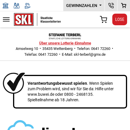
GEWINNZAHLEN
KUNDENSER
WAR
LOSE
Navigation
WARENKORB
Zu den Hauptinhalten springen
Über unsere Lotterie-Einnahme
Amselweg 10
35435 Wettenberg
Telefon: 0641 72260
Telefax: 0641 72260
E-Mail:
skl-terberl@gmx.de
Verantwortungsbewusst spielen
. Wenn Spielen
zum Problem wird, sind wir für Sie da: Hilfe unter
www.buwei.de
oder
0800 - 2468135
.
Spielteilnahme ab 18 Jahren.